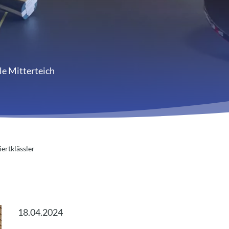
le Mitterteich
iertklässler
18.04.2024